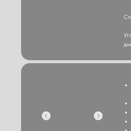
Ст
Уг
дн