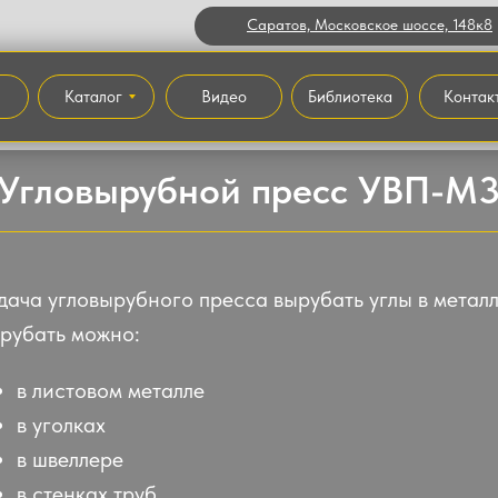
Саратов, Московское шоссе, 148к8
Каталог
Видео
Библиотека
Контак
Угловырубной пресс УВП-М
дача угловырубного пресса вырубать углы в металл
рубать можно:
в листовом металле
в уголках
в швеллере
в стенках труб