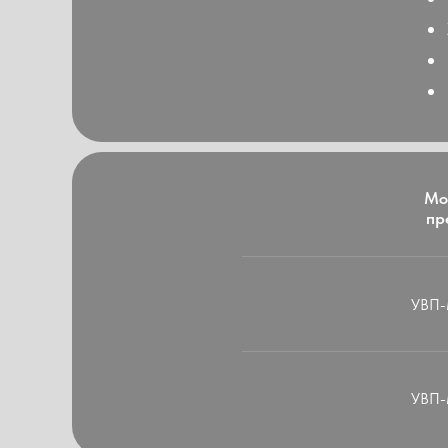
Мо
пр
УВП-
УВП