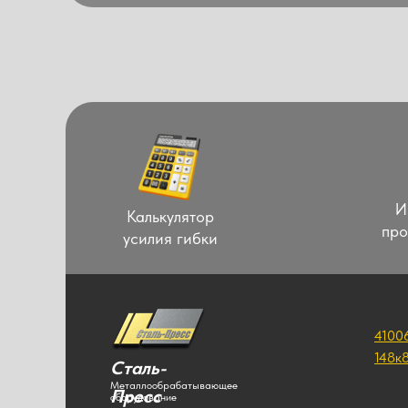
И
Калькулятор
про
усилия гибки
4100
148к
Сталь-
Металлообрабатывающее
Пресс
оборудование