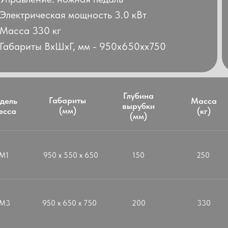
Электрическая мощность 3.0 кВт
Масса 330 кг
Габариты ВхШхГ, мм - 950х650хх750
Глубина
Габариты
дель
Масса
вырубки
(мм)
есса
(кг)
(мм)
М1
950 х 550 х 650
150
250
-М3
950 х 650 х 750
200
330