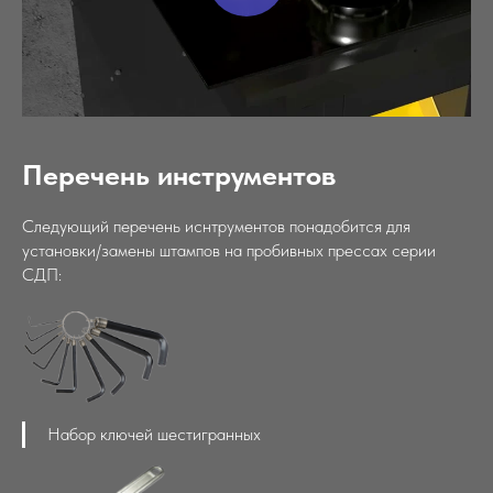
Перечень инструментов
Следующий перечень иснтрументов понадобится для
установки/замены штампов на пробивных прессах серии
СДП:
Набор ключей шестигранных