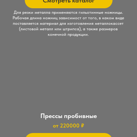
Инструмент для
Декларация о
гибочных прессов
соответствии
Сталь-Пресс
Металлообрабатывающее
оборудование
Контакты:
+7-987-838-50-51
stal-press@mail.ru
Адрес производственного цеха
410062, Россия, Саратовская область,
Саратов, Московское шоссе, 148к8
® "Сталь-пресс", 2009 - 2026