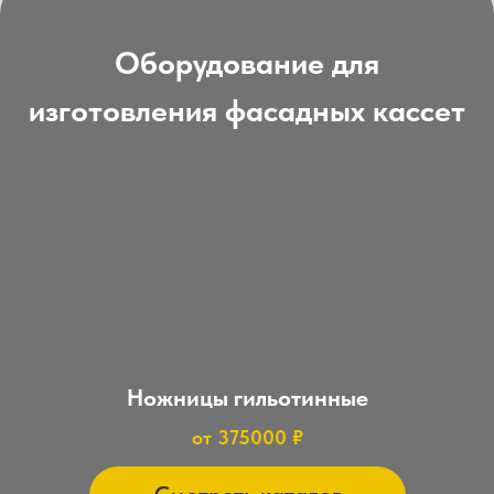
Прессы гибочные
от 570000 ₽
Смотреть каталог
Гибочный пресс выбирается по максимальной
длине гиба фасадных кассет.
Калькулятор
Инструмент для
усилия гибки
пробивных прессов