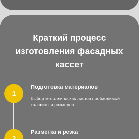
Формовка
3
Изготовление профильного сечения методом
гибки на специальных станках.
Обработка краев
4
Подготовка кромок и торцов для качественного
соединения элементов фасада.
Покрытие поверхности
5
Нанесение защитного слоя краски или
специального покрытия для защиты от коррозии и
атмосферных воздействий.
Контроль качества
6
Проверка готовых изделий на соответствие
стандартам и техническим требованиям.