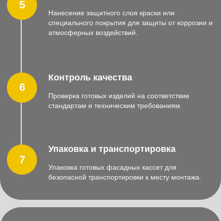
Смотреть каталог
Для резки металла применяются гильотинные ножницы.
Рабочая длина ножниц зависимост от того, в каком виде
поставляется материал для изготовления металлокассет
(листовой металл или штрипса), а также размеров
конечной продукции.
Прессы пробивные
от 220000 ₽
Смотреть каталог
Для пробивки отверстий используется
пробивной пресс. Усили пресса напрямую
зависит от количества пробиваемых отверстий
и толщины металла.