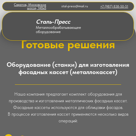
Саратов, Московское
stal-press@mail.ru
+7 (987) 838-50-51
шоссе, 148к8
Сталь-Пресс
Металлообрабатывающее
оборудование
Готовые решения
Оборудование (станки) для изготовления
фасадных кассет (металлокассет)
Наша компания предлагает комплект оборудования для
производства и изготовления металлических фасадных кассет.
Фасадные кассеты используются для облицовки фасадов.
В процессе изготовления кассет применяются несколько видов
операций:
Резка листового металла
,
подготавливается нужный размер заготовки
из листа металла
Вырубка углов и отверстий
, на листе
производится вырубка углов, чтобы далее
произвести гибы, и вырубка отверстий для