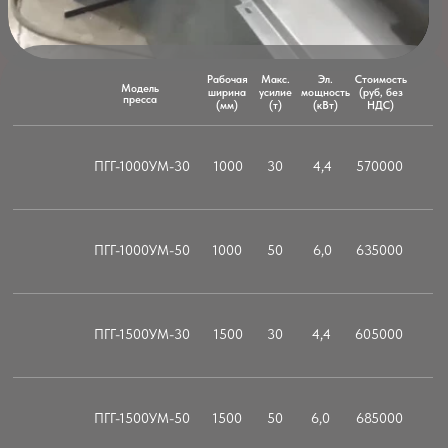
ПГГ-3000УМ-50
3000
50
6,0
870000
ПГГ-3000УМ-100
3000
100
11,0
1215000
Калькулятор
Инструмент для
усилия гибки
пробивных прессов
Инструмент для
Декларация о