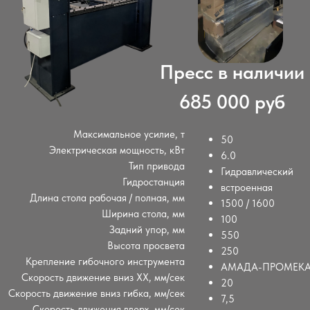
Максимальное усилие, т
50
Электрическая мощность, кВт
6.0
Тип привода
Гидравлический
Гидростанция
встроенная
Длина стола рабочая / полная, мм
1500 / 1600
Ширина стола, мм
100
Задний упор, мм
550
Высота просвета
250
Крепление гибочного инструмента
АМАДА-ПРОМЕКАМ
Скорость движение вниз ХХ, мм/сек
20
Скорость движение вниз гибка, мм/сек
7,5
Скорость движения вверх, мм/сек
13
Габариты, ВхШхГ, мм
2050х2200х1100
Масса
1680
Пресс ПГГ-1500УМ-50 развивает максимальное
усилие 50 т,
широко применяется в производстве на участках
гибки листового металла:
производство электрический шкафов
гибка разных деталей с длиной до 1500 мм
И ЕЩЕ МНОГО ДРУГИХ ЗАДАЧ РЕШАЕТ
ЭТОТ ПРЕСС