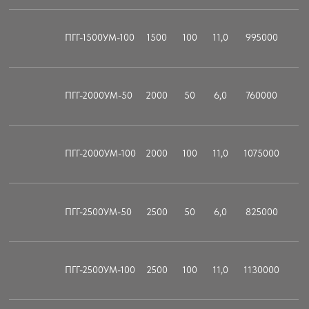
гибочных прессов
соответствии
Сталь-Пресс
Металлообрабатывающее
оборудование
Контакты:
+7-987-838-50-51
stal-press@mail.ru
Адрес производственного цеха
410062, Россия, Саратовская область,
Саратов, Московское шоссе, 148к8
® "Сталь-пресс", 2009 - 2026
Сайт разработан "karengin.design"