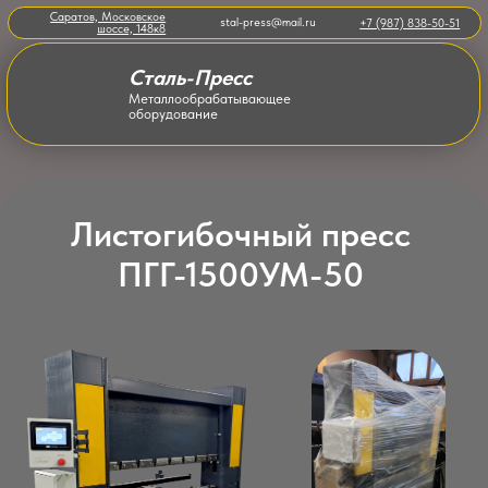
Саратов, Московское
stal-press@mail.ru
+7 (987) 838-50-51
шоссе, 148к8
Сталь-Пресс
Металлообрабатывающее
оборудование
Листогибочный пресс
ПГГ-1500УМ-50
Пресс в наличии
685 000 руб