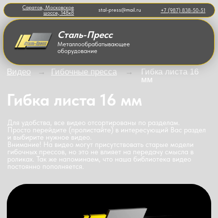
Саратов, Московское
stal-press@mail.ru
+7 (987) 838-50-51
шоссе, 148к8
Сталь-Пресс
Металлообрабатывающее
оборудование
Видео
→
Гибочные пресса
→
Гибка листа 16
мм
Гибка листа 16 мм
Для удобства, все видео отсортированы по разделам.
Просто перейдите (пролистайте) в интересующий Вас раздел
и выбирите нужное видео.
Внимание! На видео могут присутствовать старые модели
гибочных прессов
, но это не влияет на передачу смысла в
роликах. Так же напоминаем, что наша библиотека видео
постоянно пополняется.