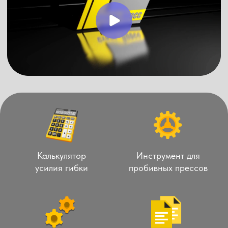
Калькулятор
Инструмент для
усилия гибки
пробивных прессов
Инструмент для
Декларация о
гибочных прессов
соответствии
Сталь-Пресс
Металлообрабатывающее
оборудование
Контакты: